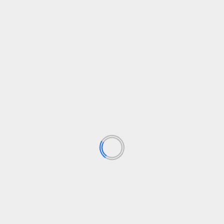
TRANSPORTAS
Europos debiutas naujos kartos Case IH
Axial-Flow kombainams
admin
18 lapkričio, 2024
kio
2024 m. „Case IH Axial-Flow“ asortimentą papildo
nauja talpos klasė, kai Europoje bus pristatyti nauji
kombainai AF9...
Skaityti daugiau