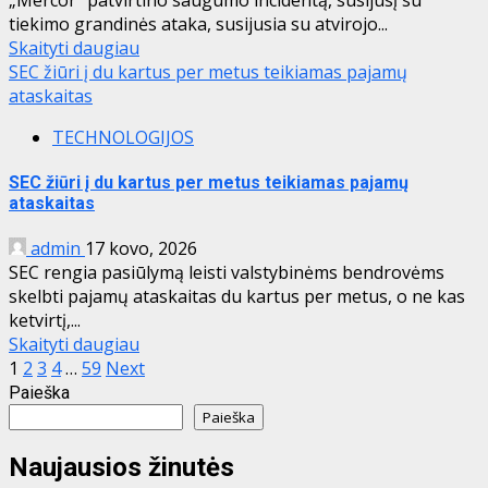
tiekimo grandinės ataka, susijusia su atvirojo...
Skaityti daugiau
SEC žiūri į du kartus per metus teikiamas pajamų
ataskaitas
TECHNOLOGIJOS
SEC žiūri į du kartus per metus teikiamas pajamų
ataskaitas
admin
17 kovo, 2026
SEC rengia pasiūlymą leisti valstybinėms bendrovėms
skelbti pajamų ataskaitas du kartus per metus, o ne kas
ketvirtį,...
Skaityti daugiau
Įrašų
1
2
3
4
…
59
Next
Paieška
puslapiavimas
Paieška
Naujausios žinutės