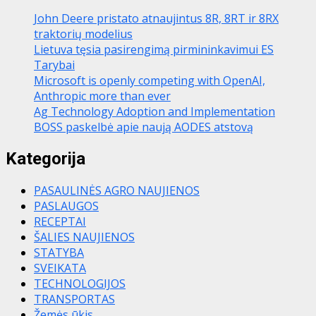
John Deere pristato atnaujintus 8R, 8RT ir 8RX
traktorių modelius
Lietuva tęsia pasirengimą pirmininkavimui ES
Tarybai
Microsoft is openly competing with OpenAI,
Anthropic more than ever
Ag Technology Adoption and Implementation
BOSS paskelbė apie naują AODES atstovą
Kategorija
PASAULINĖS AGRO NAUJIENOS
PASLAUGOS
RECEPTAI
ŠALIES NAUJIENOS
STATYBA
SVEIKATA
TECHNOLOGIJOS
TRANSPORTAS
Žemės ūkis