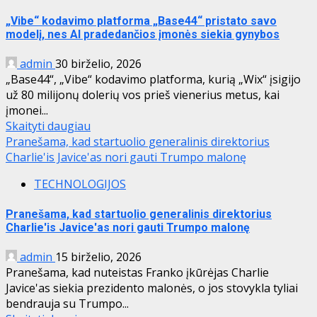
„Vibe“ kodavimo platforma „Base44“ pristato savo
modelį, nes AI pradedančios įmonės siekia gynybos
admin
30 birželio, 2026
„Base44“, „Vibe“ kodavimo platforma, kurią „Wix“ įsigijo
už 80 milijonų dolerių vos prieš vienerius metus, kai
įmonei...
Skaityti daugiau
Pranešama, kad startuolio generalinis direktorius
Charlie'is Javice'as nori gauti Trumpo malonę
TECHNOLOGIJOS
Pranešama, kad startuolio generalinis direktorius
Charlie'is Javice'as nori gauti Trumpo malonę
admin
15 birželio, 2026
Pranešama, kad nuteistas Franko įkūrėjas Charlie
Javice'as siekia prezidento malonės, o jos stovykla tyliai
bendrauja su Trumpo...