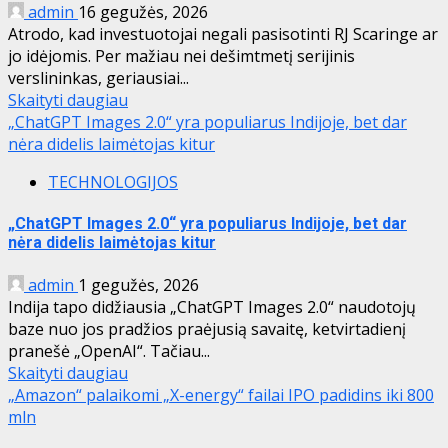
admin
16 gegužės, 2026
Atrodo, kad investuotojai negali pasisotinti RJ Scaringe ar
jo idėjomis. Per mažiau nei dešimtmetį serijinis
verslininkas, geriausiai...
Skaityti daugiau
„ChatGPT Images 2.0“ yra populiarus Indijoje, bet dar
nėra didelis laimėtojas kitur
TECHNOLOGIJOS
„ChatGPT Images 2.0“ yra populiarus Indijoje, bet dar
nėra didelis laimėtojas kitur
admin
1 gegužės, 2026
Indija tapo didžiausia „ChatGPT Images 2.0“ naudotojų
baze nuo jos pradžios praėjusią savaitę, ketvirtadienį
pranešė „OpenAI“. Tačiau...
Skaityti daugiau
„Amazon“ palaikomi „X-energy“ failai IPO padidins iki 800
mln