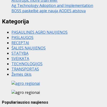
Anthropic more than ever
Ag Technology Adoption and Implementation
BOSS paskelbė apie naują AODES atstovą
Kategorija
PASAULINĖS AGRO NAUJIENOS
PASLAUGOS
RECEPTAI
ŠALIES NAUJIENOS
STATYBA
SVEIKATA
TECHNOLOGIJOS
TRANSPORTAS
Žemės ūkis
Populiariausios naujienos