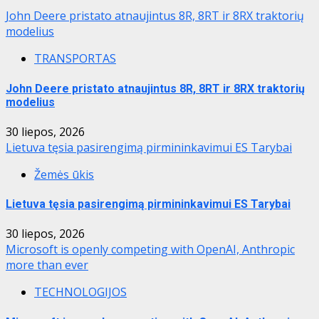
John Deere pristato atnaujintus 8R, 8RT ir 8RX traktorių
modelius
TRANSPORTAS
John Deere pristato atnaujintus 8R, 8RT ir 8RX traktorių
modelius
30 liepos, 2026
Lietuva tęsia pasirengimą pirmininkavimui ES Tarybai
Žemės ūkis
Lietuva tęsia pasirengimą pirmininkavimui ES Tarybai
30 liepos, 2026
Microsoft is openly competing with OpenAI, Anthropic
more than ever
TECHNOLOGIJOS