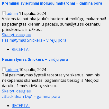
Kreminiai sviestiniai moliūgų makaronai – gamina pora
admin
11 spalio, 2024
Visiems tai patinka jaukūs butternut moliūgų makaronai!
Jis padengtas kreminiu padažu, sumaišytu su česnaku,
prieskoniais ir ožkos...
Skaityti daugiau
Pasimatymas Snickers – virėjų pora
RECEPTAI
Pasimatymas Snickers – virėjų pora
admin
10 spalio, 2024
Tai pasimatymas šypteli receptas yra skanus, naminis
nekepamas skanėstas, pagamintas tiesiog iš Medjool
datulių, žemės riešutų sviesto...
Skaityti daugiau
„Black Bean Dip“ – gamina pora
RECEPTAI