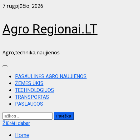
Skip
7 rugpjūčio, 2026
to
content
Agro Regionai.LT
Agro,technika,naujienos
Primary
Menu
PASAULINĖS AGRO NAUJIENOS
ŽEMĖS ŪKIS
TECHNOLOGIJOS
TRANSPORTAS
PASLAUGOS
Ieškoti:
Žiūrėti dabar
Home