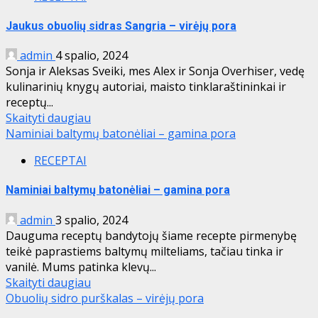
Jaukus obuolių sidras Sangria – virėjų pora
admin
4 spalio, 2024
Sonja ir Aleksas Sveiki, mes Alex ir Sonja Overhiser, vedę
kulinarinių knygų autoriai, maisto tinklaraštininkai ir
receptų...
Skaityti daugiau
Naminiai baltymų batonėliai – gamina pora
RECEPTAI
Naminiai baltymų batonėliai – gamina pora
admin
3 spalio, 2024
Dauguma receptų bandytojų šiame recepte pirmenybę
teikė paprastiems baltymų milteliams, tačiau tinka ir
vanilė. Mums patinka klevų...
Skaityti daugiau
Obuolių sidro purškalas – virėjų pora