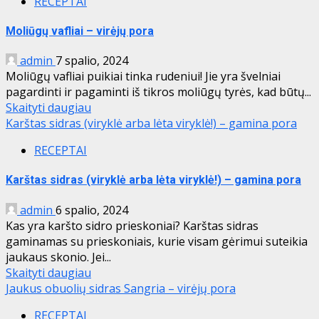
RECEPTAI
Moliūgų vafliai – virėjų pora
admin
7 spalio, 2024
Moliūgų vafliai puikiai tinka rudeniui! Jie yra švelniai
pagardinti ir pagaminti iš tikros moliūgų tyrės, kad būtų...
Skaityti daugiau
Karštas sidras (viryklė arba lėta viryklė!) – gamina pora
RECEPTAI
Karštas sidras (viryklė arba lėta viryklė!) – gamina pora
admin
6 spalio, 2024
Kas yra karšto sidro prieskoniai? Karštas sidras
gaminamas su prieskoniais, kurie visam gėrimui suteikia
jaukaus skonio. Jei...
Skaityti daugiau
Jaukus obuolių sidras Sangria – virėjų pora
RECEPTAI