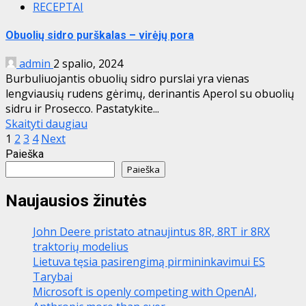
RECEPTAI
Obuolių sidro purškalas – virėjų pora
admin
2 spalio, 2024
Burbuliuojantis obuolių sidro purslai yra vienas
lengviausių rudens gėrimų, derinantis Aperol su obuolių
sidru ir Prosecco. Pastatykite...
Skaityti daugiau
Įrašų
1
2
3
4
Next
Paieška
puslapiavimas
Paieška
Naujausios žinutės
John Deere pristato atnaujintus 8R, 8RT ir 8RX
traktorių modelius
Lietuva tęsia pasirengimą pirmininkavimui ES
Tarybai
Microsoft is openly competing with OpenAI,