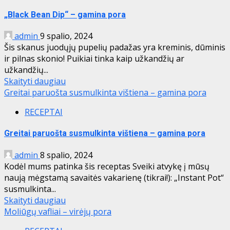
„Black Bean Dip“ – gamina pora
admin
9 spalio, 2024
Šis skanus juodųjų pupelių padažas yra kreminis, dūminis
ir pilnas skonio! Puikiai tinka kaip užkandžių ar
užkandžių...
Skaityti daugiau
Greitai paruošta susmulkinta vištiena – gamina pora
RECEPTAI
Greitai paruošta susmulkinta vištiena – gamina pora
admin
8 spalio, 2024
Kodėl mums patinka šis receptas Sveiki atvykę į mūsų
naują mėgstamą savaitės vakarienę (tikrai!): „Instant Pot“
susmulkinta...
Skaityti daugiau
Moliūgų vafliai – virėjų pora