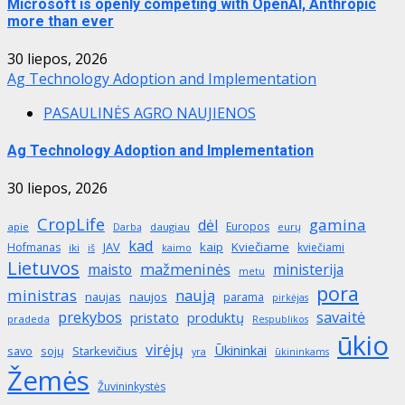
Microsoft is openly competing with OpenAI, Anthropic
more than ever
30 liepos, 2026
Ag Technology Adoption and Implementation
PASAULINĖS AGRO NAUJIENOS
Ag Technology Adoption and Implementation
30 liepos, 2026
CropLife
gamina
dėl
Europos
apie
daugiau
eurų
Darbą
kad
JAV
kaip
Kviečiame
Hofmanas
kviečiami
iki
iš
kaimo
Lietuvos
mažmeninės
maisto
ministerija
metu
pora
ministras
naują
naujas
naujos
parama
pirkėjas
prekybos
savaitė
produktų
pristato
pradeda
Respublikos
ūkio
virėjų
Ūkininkai
savo
sojų
Starkevičius
yra
ūkininkams
Žemės
Žuvininkystės