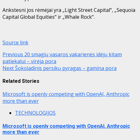
Ankstesni jos rėmėjai yra „Light Street Capital“, „Sequoia
Capital Global Equities“ ir „Whale Rock“.
Source link
Post
Previous
20 smagių vasaros vakarienės idėjų kitam
patiekalui – virėja pora
navigation
Next
Šokoladinis persikų pyragas – gamina pora
Related Stories
Microsoft is openly competing with OpenAI, Anthropic
more than ever
TECHNOLOGIJOS
Microsoft is openly competing with OpenAI, Anthropic
more than ever