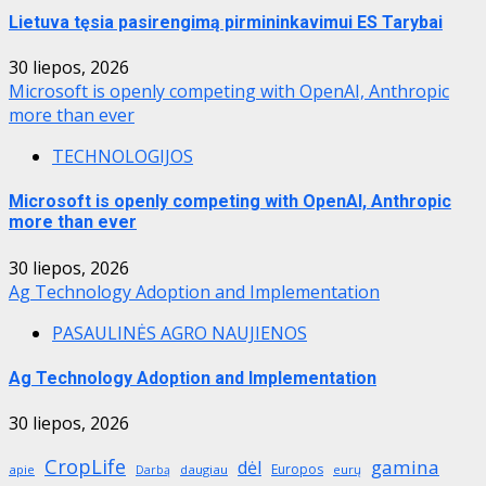
Lietuva tęsia pasirengimą pirmininkavimui ES Tarybai
30 liepos, 2026
Microsoft is openly competing with OpenAI, Anthropic
more than ever
TECHNOLOGIJOS
Microsoft is openly competing with OpenAI, Anthropic
more than ever
30 liepos, 2026
Ag Technology Adoption and Implementation
PASAULINĖS AGRO NAUJIENOS
Ag Technology Adoption and Implementation
30 liepos, 2026
CropLife
gamina
dėl
Europos
apie
daugiau
eurų
Darbą