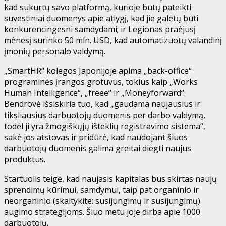
kad sukurtų savo platformą, kurioje būtų pateikti
suvestiniai duomenys apie atlygį, kad jie galėtų būti
konkurencingesni samdydami; ir Legionas praėjusį
mėnesį surinko 50 mln. USD, kad automatizuotų valandinį
įmonių personalo valdymą.
„SmartHR“ kolegos Japonijoje apima „back-office“
programinės įrangos grotuvus, tokius kaip „Works
Human Intelligence“, „freee“ ir „Moneyforward“.
Bendrovė išsiskiria tuo, kad „gaudama naujausius ir
tiksliausius darbuotojų duomenis per darbo valdymą,
todėl ji yra žmogiškųjų išteklių registravimo sistema“,
sakė jos atstovas ir pridūrė, kad naudojant šiuos
darbuotojų duomenis galima greitai diegti naujus
produktus.
Startuolis teigė, kad naujasis kapitalas bus skirtas naujų
sprendimų kūrimui, samdymui, taip pat organinio ir
neorganinio (skaitykite: susijungimų ir susijungimų)
augimo strategijoms. Šiuo metu joje dirba apie 1000
darbuotojų.