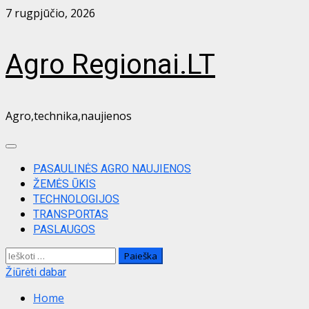
Skip
7 rugpjūčio, 2026
to
content
Agro Regionai.LT
Agro,technika,naujienos
Primary
Menu
PASAULINĖS AGRO NAUJIENOS
ŽEMĖS ŪKIS
TECHNOLOGIJOS
TRANSPORTAS
PASLAUGOS
Ieškoti:
Žiūrėti dabar
Home