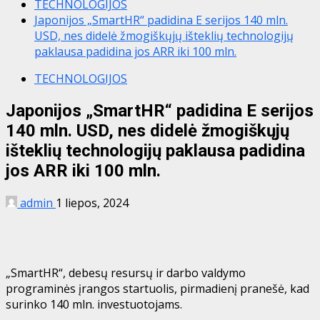
TECHNOLOGIJOS
Japonijos „SmartHR“ padidina E serijos 140 mln.
USD, nes didelė žmogiškųjų išteklių technologijų
paklausa padidina jos ARR iki 100 mln.
TECHNOLOGIJOS
Japonijos „SmartHR“ padidina E serijos
140 mln. USD, nes didelė žmogiškųjų
išteklių technologijų paklausa padidina
jos ARR iki 100 mln.
admin
1 liepos, 2024
„SmartHR“, debesų resursų ir darbo valdymo
programinės įrangos startuolis, pirmadienį pranešė, kad
surinko 140 mln. investuotojams.