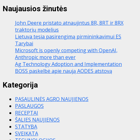
Naujausios žinutės
John Deere pristato atnaujintus 8R, 8RT ir 8RX
traktorių modelius
Lietuva tęsia pasirengimą pirmininkavimui ES
Tarybai
Microsoft is openly competing with OpenAI,
Anthropic more than ever
Ag Technology Adoption and Implementation
BOSS paskelbė apie naują AODES atstovą
Kategorija
PASAULINĖS AGRO NAUJIENOS
PASLAUGOS
RECEPTAI
ŠALIES NAUJIENOS
STATYBA
SVEIKATA