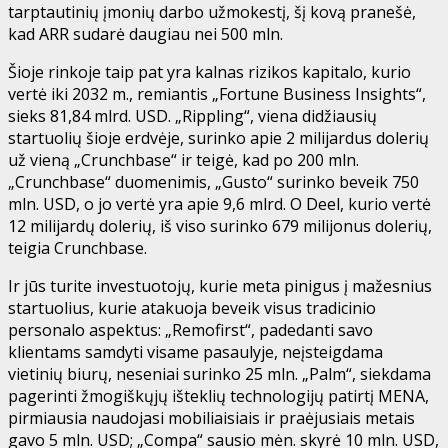
tarptautinių įmonių darbo užmokestį, šį kovą pranešė,
kad ARR sudarė daugiau nei 500 mln.
Šioje rinkoje taip pat yra kalnas rizikos kapitalo, kurio
vertė iki 2032 m., remiantis „Fortune Business Insights“,
sieks 81,84 mlrd. USD. „Rippling“, viena didžiausių
startuolių šioje erdvėje, surinko apie 2 milijardus dolerių
už vieną „Crunchbase“ ir teigė, kad po 200 mln.
„Crunchbase“ duomenimis, „Gusto“ surinko beveik 750
mln. USD, o jo vertė yra apie 9,6 mlrd. O Deel, kurio vertė
12 milijardų dolerių, iš viso surinko 679 milijonus dolerių,
teigia Crunchbase.
Ir jūs turite investuotojų, kurie meta pinigus į mažesnius
startuolius, kurie atakuoja beveik visus tradicinio
personalo aspektus: „Remofirst“, padedanti savo
klientams samdyti visame pasaulyje, neįsteigdama
vietinių biurų, neseniai surinko 25 mln. „Palm“, siekdama
pagerinti žmogiškųjų išteklių technologijų patirtį MENA,
pirmiausia naudojasi mobiliaisiais ir praėjusiais metais
gavo 5 mln. USD; „Compa“ sausio mėn. skyrė 10 mln. USD,