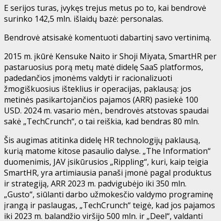
E serijos turas, įvykęs trejus metus po to, kai bendrovė
surinko 142,5 mln. išlaidų bazė: personalas.
Bendrovė atsisakė komentuoti dabartinį savo vertinimą.
2015 m. įkūrė Kensuke Naito ir Shoji Miyata, SmartHR per
pastaruosius porą metų matė didelę SaaS platformos,
padedančios įmonėms valdyti ir racionalizuoti
žmogiškuosius išteklius ir operacijas, paklausą: jos
metinės pasikartojančios pajamos (ARR) pasiekė 100
USD. 2024 m. vasario mėn., bendrovės atstovas spaudai
sakė „TechCrunch“, o tai reiškia, kad bendras 80 mln.
Šis augimas atitinka didelę HR technologijų paklausą,
kurią matome kitose pasaulio dalyse. „The Information“
duomenimis, JAV įsikūrusios „Rippling“, kuri, kaip teigia
SmartHR, yra artimiausia panaši įmonė pagal produktus
ir strategiją, ARR 2023 m. padvigubėjo iki 350 mln.
„Gusto“, siūlanti darbo užmokesčio valdymo programinę
įrangą ir paslaugas, „TechCrunch“ teigė, kad jos pajamos
iki 2023 m. balandžio viršijo 500 mln. ir „Deel“, valdanti