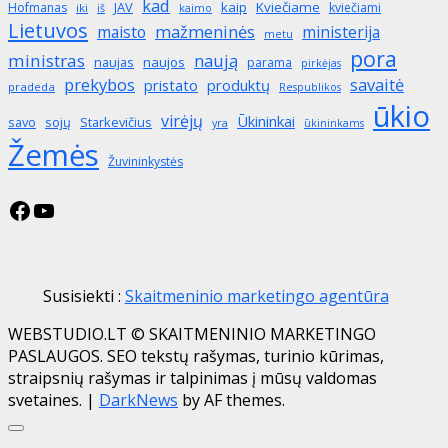
kad
JAV
kaip
Kviečiame
Hofmanas
kviečiami
iki
iš
kaimo
Lietuvos
mažmeninės
maisto
ministerija
metu
pora
ministras
naują
naujas
naujos
parama
pirkėjas
prekybos
savaitė
produktų
pristato
pradeda
Respublikos
ūkio
virėjų
Ūkininkai
savo
sojų
Starkevičius
yra
ūkininkams
Žemės
Žuvininkystės
Facebook
YouTube
Susisiekti :
Skaitmeninio marketingo agentūra
WEBSTUDIO.LT © SKAITMENINIO MARKETINGO
PASLAUGOS. SEO tekstų rašymas, turinio kūrimas,
straipsnių rašymas ir talpinimas į mūsų valdomas
svetaines.
|
DarkNews
by AF themes.
Close