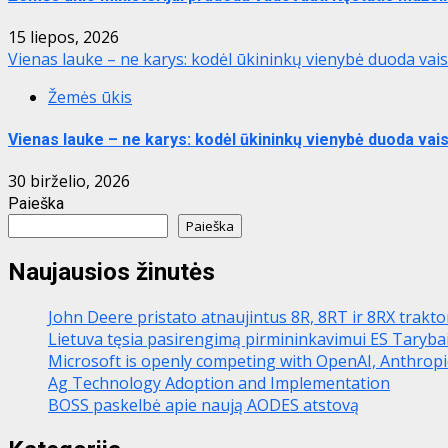
15 liepos, 2026
Vienas lauke – ne karys: kodėl ūkininkų vienybė duoda vais
Žemės ūkis
Vienas lauke – ne karys: kodėl ūkininkų vienybė duoda vais
30 birželio, 2026
Paieška
Paieška
Naujausios žinutės
John Deere pristato atnaujintus 8R, 8RT ir 8RX trakt
Lietuva tęsia pasirengimą pirmininkavimui ES Taryba
Microsoft is openly competing with OpenAI, Anthrop
Ag Technology Adoption and Implementation
BOSS paskelbė apie naują AODES atstovą