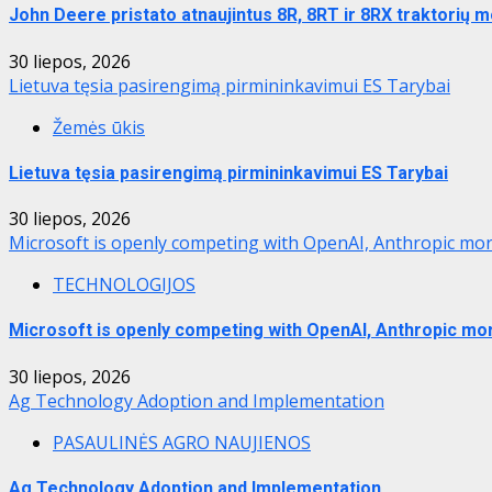
John Deere pristato atnaujintus 8R, 8RT ir 8RX traktorių m
30 liepos, 2026
Lietuva tęsia pasirengimą pirmininkavimui ES Tarybai
Žemės ūkis
Lietuva tęsia pasirengimą pirmininkavimui ES Tarybai
30 liepos, 2026
Microsoft is openly competing with OpenAI, Anthropic mor
TECHNOLOGIJOS
Microsoft is openly competing with OpenAI, Anthropic mo
30 liepos, 2026
Ag Technology Adoption and Implementation
PASAULINĖS AGRO NAUJIENOS
Ag Technology Adoption and Implementation