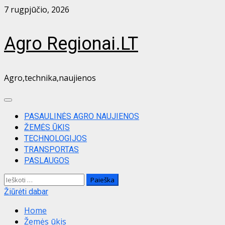
Skip
7 rugpjūčio, 2026
to
content
Agro Regionai.LT
Agro,technika,naujienos
Primary
Menu
PASAULINĖS AGRO NAUJIENOS
ŽEMĖS ŪKIS
TECHNOLOGIJOS
TRANSPORTAS
PASLAUGOS
Ieškoti:
Žiūrėti dabar
Home
Žemės ūkis