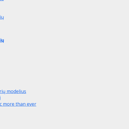
ių
ių
orių modelius
i
ic more than ever