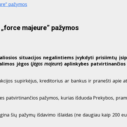
ure” pažymos
„force majeure” pažymos
iosios situacijos negalintiems įvykdyti prisiimtų įs
limos jėgos (
jėgos majeure
) aplinkybes patvirtinančio
jos supirkėjus, kreditorius ar bankus ir pranešti apie ats
es patvirtinančios pažymos, kurias išduoda Prekybos, pram
tlygina šių pažymų išdavimo išlaidas (ne daugiau kaip 200 