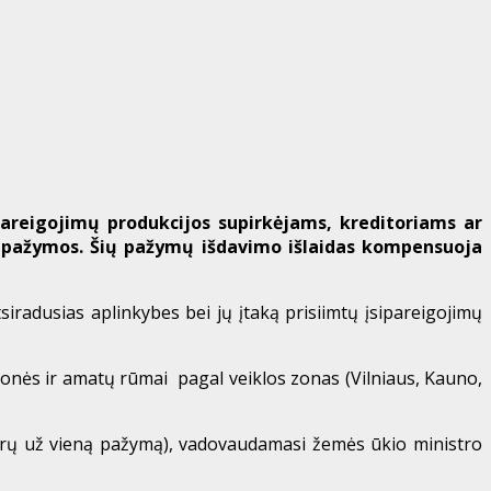
ipareigojimų produkcijos supirkėjams, kreditoriams ar
s pažymos. Šių pažymų išdavimo išlaidas kompensuoja
iradusias aplinkybes bei jų įtaką prisiimtų įsipareigojimų
onės ir amatų rūmai pagal veiklos zonas (Vilniaus, Kauno,
eurų už vieną pažymą), vadovaudamasi žemės ūkio ministro