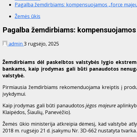
Pagalba žemdirbiams: kompensuojamos „force maje
Žemės ūkis
Pagalba žemdirbiams: kompensuojamos 
admin
3 rugsėjo, 2025
Žemdirbiams dėl paskelbtos valstybės lygio ekstremal
bankams, kaip įrodymas gali būti panaudotos nenuga
valstybė.
Pirmiausia žemdirbiams rekomenduojama kreiptis į produkci
įvykdymui.
Kaip įrodymas gali būti panaudotos
jėgos majeure
aplinkyb
Klaipėdos, Šiaulių, Panevėžio).
Žemės ūkio ministerija atkreipia dėmesį, kad valstybė a
2018 m. rugsėjo 21 d. įsakymu Nr. 3D-662 nustatyta tvarka.