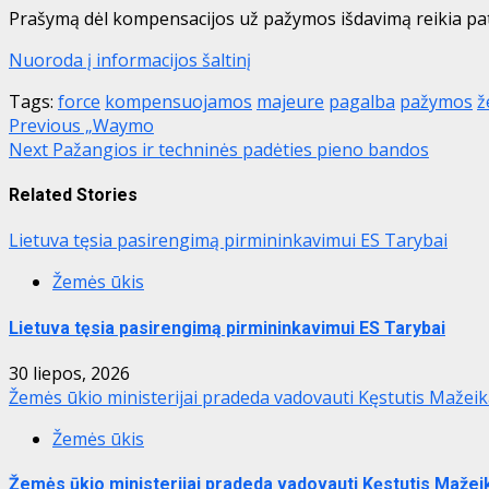
Prašymą dėl kompensacijos už pažymos išdavimą reikia pa
Nuoroda į informacijos šaltinį
Tags:
force
kompensuojamos
majeure
pagalba
pažymos
ž
Post
Previous
„Waymo
Next
Pažangios ir techninės padėties pieno bandos
navigation
Related Stories
Lietuva tęsia pasirengimą pirmininkavimui ES Tarybai
Žemės ūkis
Lietuva tęsia pasirengimą pirmininkavimui ES Tarybai
30 liepos, 2026
Žemės ūkio ministerijai pradeda vadovauti Kęstutis Mažei
Žemės ūkis
Žemės ūkio ministerijai pradeda vadovauti Kęstutis Mažei