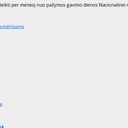
teikti per mėnesį nuo pažymos gavimo dienos Nacionalinei 
emdirbiams
ka
ka