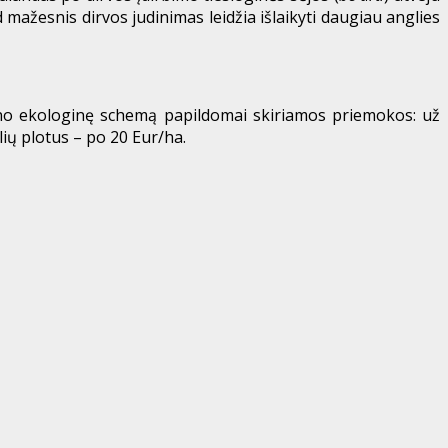
d mažesnis dirvos judinimas leidžia išlaikyti daugiau anglies
ano ekologinę schemą papildomai skiriamos priemokos: už
ių plotus – po 20 Eur/ha.