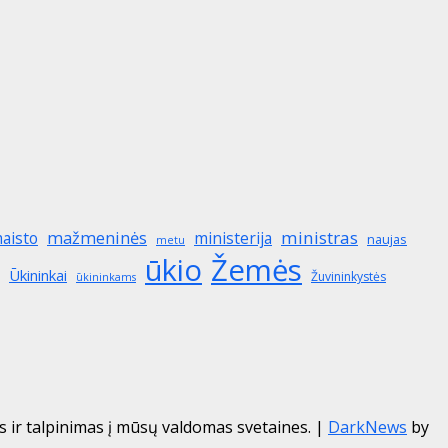
mažmeninės
ministras
aisto
ministerija
naujas
metu
ūkio
Žemės
Ūkininkai
Žuvininkystės
ūkininkams
r talpinimas į mūsų valdomas svetaines.
|
DarkNews
by