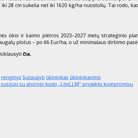
 iki 28 cm sukelia net iki 1620 kg/ha nuostolių. Tai rodo, ka
mės ūkio ir kaimo plėtros 2023–2027 metų strateginio pl
augalų plotus – po 66 Eur/ha, o už minimalaus dirbimo pasėl
siklausyti
čia
.
renginys
Sutaupyti
ūkininkas
ūkininkavimo
, susijusi su atvirojo kodo „LiteLLM“ projekto kompromisu