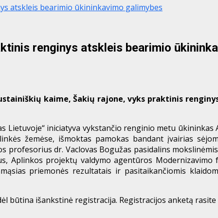
inys atskleis bearimio ūkininkavimo galimybes
aktinis renginys atskleis bearimio ūkinin
stainiškių kaime, Šakių rajone, vyks praktinis renginy
s Lietuvoje“ iniciatyva vykstančio renginio metu ūkininkas A
linkės žemėse, išmoktas pamokas bandant įvairias sėjom
s profesorius dr. Vaclovas Bogužas pasidalins mokslinėmis
us, Aplinkos projektų valdymo agentūros Modernizavimo 
ąsias priemonės rezultatais ir pasitaikančiomis klaidomi
l būtina išankstinė registracija. Registracijos anketą rasite