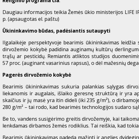
Renginio programa
čia
.
Daugiau informacijos teikia Žemės ūkio ministerijos LIFE I
p.
(apsaugotas el. paštu)
Ūkininkavimo būdas, padėsiantis sutaupyti
Ilgalaikėje perspektyvoje bearimis ūkininkavimas leidži
dirvožemio kokybė padidina auginamų kultūrų derlingumą ir
trąšų ar pesticidų. Remiantis atliktos studijos duomenimi
57 proc. (auginant vasarinius rapsus), o dėl mažesnių degal
Pagerės dirvožemio kokybė
Bearimis ūkininkavimas sukuria palankias sąlygas dirvo
liekanomis ir augalais, išlaiko geresnę struktūrą ir yra 
skaičius ir jų masė yra itin dideli (iki 235 g/m²), o dirba
280 g/m² – tai rodo, kad bearimės technologijos sudaro sąl
Be to, vandens susigėrimo greitis dirvožemyje, kai taikomas
lenkdamas dirbamos žemės rodiklius. Tai reiškia, kad tokia
Bearimis ūkininkavimas padeda mažinti ir anglies dvidegin