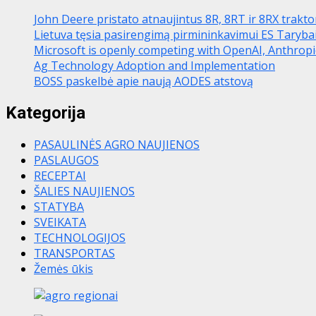
John Deere pristato atnaujintus 8R, 8RT ir 8RX trakt
Lietuva tęsia pasirengimą pirmininkavimui ES Taryba
Microsoft is openly competing with OpenAI, Anthrop
Ag Technology Adoption and Implementation
BOSS paskelbė apie naują AODES atstovą
Kategorija
PASAULINĖS AGRO NAUJIENOS
PASLAUGOS
RECEPTAI
ŠALIES NAUJIENOS
STATYBA
SVEIKATA
TECHNOLOGIJOS
TRANSPORTAS
Žemės ūkis