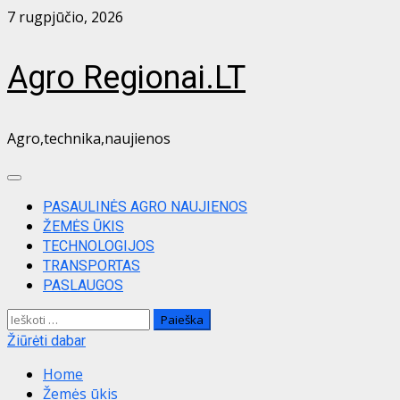
Skip
7 rugpjūčio, 2026
to
content
Agro Regionai.LT
Agro,technika,naujienos
Primary
Menu
PASAULINĖS AGRO NAUJIENOS
ŽEMĖS ŪKIS
TECHNOLOGIJOS
TRANSPORTAS
PASLAUGOS
Ieškoti:
Žiūrėti dabar
Home
Žemės ūkis