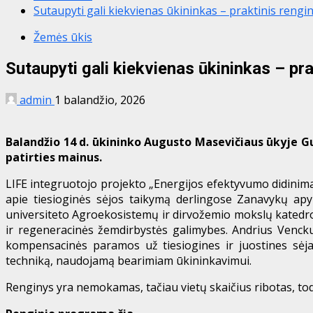
Sutaupyti gali kiekvienas ūkininkas – praktinis reng
Žemės ūkis
Sutaupyti gali kiekvienas ūkininkas – pr
admin
1 balandžio, 2026
Balandžio 14 d. ūkininko Augusto Masevičiaus ūkyje Gu
patirties mainus.
LIFE integruotojo projekto „Energijos efektyvumo didinima
apie tiesioginės sėjos taikymą derlingose Zanavykų apy
universiteto Agroekosistemų ir dirvožemio mokslų katedro
ir regeneracinės žemdirbystės galimybes. Andrius Venck
kompensacinės paramos už tiesiogines ir juostines sėjam
techniką, naudojamą bearimiam ūkininkavimui.
Renginys yra nemokamas, tačiau vietų skaičius ribotas, todė