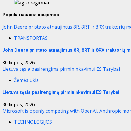
Populiariausios naujienos
John Deere pristato atnaujintus 8R, 8RT ir 8RX traktorių m
TRANSPORTAS
John Deere pristato atnaujintus 8R, 8RT ir 8RX traktorių m
30 liepos, 2026
Lietuva tęsia pasirengimą pirmininkavimui ES Tarybai
Žemės ūkis
Lietuva tęsia pasirengimą pirmininkavimui ES Tarybai
30 liepos, 2026
Microsoft is openly competing with OpenAI, Anthropic mor
TECHNOLOGIJOS