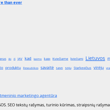
re than ever
Lietuvos
kad
m
JAV
kaip
Kviečiame
anas
kviečiami
iki
iš
kaimo
savaitė
virėjų
produktų
to
savo
sojų
Starkevičius
Respublikos
yra
itmeninio marketingo agentūra
 tekstų rašymas, turinio kūrimas, straipsnių rašymas i