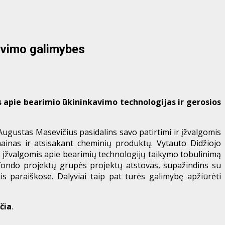
kavimo galimybes
s apie bearimio ūkininkavimo technologijas ir gerosios
ugustas Masevičius pasidalins savo patirtimi ir įžvalgomis
ainas ir atsisakant cheminių produktų. Vytauto Didžiojo
 įžvalgomis apie bearimių technologijų taikymo tobulinimą
fondo projektų grupės projektų atstovas, supažindins su
s paraiškose. Dalyviai taip pat turės galimybę apžiūrėti
čia
.