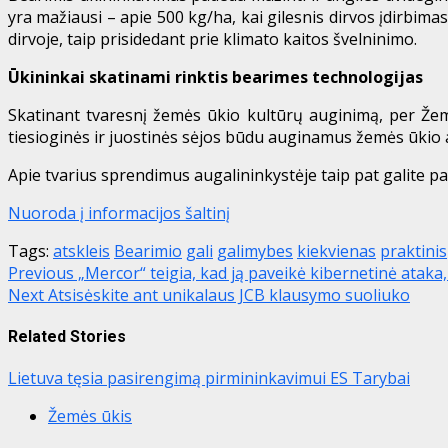
yra mažiausi – apie 500 kg/ha, kai gilesnis dirvos įdirbimas
dirvoje, taip prisidedant prie klimato kaitos švelninimo.
Ūkininkai skatinami rinktis bearimes technologijas
Skatinant tvaresnį žemės ūkio kultūrų auginimą, per Že
tiesioginės ir juostinės sėjos būdu auginamus žemės ūkio 
Apie tvarius sprendimus augalininkystėje taip pat galite pa
Nuoroda į informacijos šaltinį
Tags:
atskleis
Bearimio
gali
galimybes
kiekvienas
praktinis
Post
Previous
„Mercor“ teigia, kad ją paveikė kibernetinė ataka
Next
Atsisėskite ant unikalaus JCB klausymo suoliuko
navigation
Related Stories
Lietuva tęsia pasirengimą pirmininkavimui ES Tarybai
Žemės ūkis