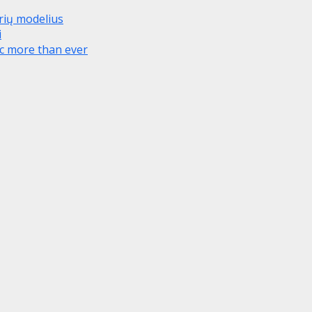
orių modelius
i
ic more than ever