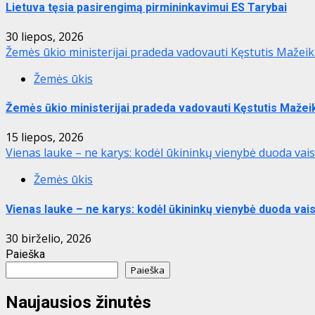
Lietuva tęsia pasirengimą pirmininkavimui ES Tarybai
30 liepos, 2026
Žemės ūkio ministerijai pradeda vadovauti Kęstutis Mažei
Žemės ūkis
Žemės ūkio ministerijai pradeda vadovauti Kęstutis Mažei
15 liepos, 2026
Vienas lauke – ne karys: kodėl ūkininkų vienybė duoda vais
Žemės ūkis
Vienas lauke – ne karys: kodėl ūkininkų vienybė duoda vais
30 birželio, 2026
Paieška
Paieška
Naujausios žinutės