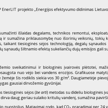
P EnerLIT projekto „Energijos efektyvumo didinimas Lietuvoj
a sumažinti išlaidas degalams, technikos remontui, eksplo
 sumažina priklausomybę nuo išorinių veiksnių, tokių kaip 
s, taikant tiesioginės sėjos technologiją, degalų sąnaudos 
ų sąnaudų šiltnamio efektą sukeliančių dujų emisijos gali su
žemio sveikatinimui ir biologinės įvairovės plėtotei, ma
apsaugota nuo vėjo bei vandens erozijos. Grafikuose matyti
moje žemėje šis rodiklis siekia vos 30 g/m². Daugiametėje piev
ygas gausiai dirvožemio gyvūnijai.
 tiesioginės sėjos (
be arti
) metodas su dideliu biologinės įv
 dirva daug geriau sulaiko kritulių vandenį, sumažina pavirš
io nuostolius. Matavimai rodo, kad CO₂ praradimai per 24 va