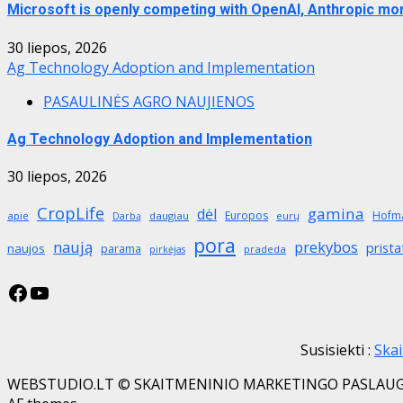
Microsoft is openly competing with OpenAI, Anthropic mo
30 liepos, 2026
Ag Technology Adoption and Implementation
PASAULINĖS AGRO NAUJIENOS
Ag Technology Adoption and Implementation
30 liepos, 2026
CropLife
gamina
dėl
Europos
Hofm
apie
daugiau
eurų
Darbą
pora
naują
prekybos
prista
naujos
parama
pradeda
pirkėjas
Facebook
YouTube
Susisiekti :
Ska
WEBSTUDIO.LT © SKAITMENINIO MARKETINGO PASLAUGOS. SEO