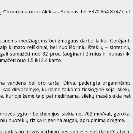
e“ koordinatorius Aleksas Bukinas, tel. +370 664 87477, el.
atacinėms medžiagoms bei žmogaus darbo laikui. Gerėjanti
klimato reiškiniai, bei nuo išorinių išteklių – sintetinių
gali sumažėti nuo 32 proc. (auginant žirnius ir pupas) iki
mažėti nuo 1,5 iki 2,4 karto.
žina vandens bei oro taršą. Dirva, padengta organinėmis
, kad dirvožemyje, kuriame taikoma tiesioginė sėja, sliekų
oje, kurioje žemė taip pat nedirbama, sliekų masė siekia net
airovės lygiu ir be chemijos, siekia net 762 mm/val., gerokai
inių nuotėkių riziką ir gerina augalų aprūpinimą drėgme.
landas po dirvos įdirbimo tiesioginės sėjos (
be arti
) atveju